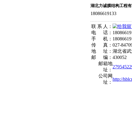
湖北力诚膜结构工程有
18086619133
联 系 人：
电 话：
18086619
手 机：
18086619
传 真：
027-8470
地 址：
湖北省武
邮 编：
430052
邮箱地
2795452
址：
公司网
http://hbl
址：