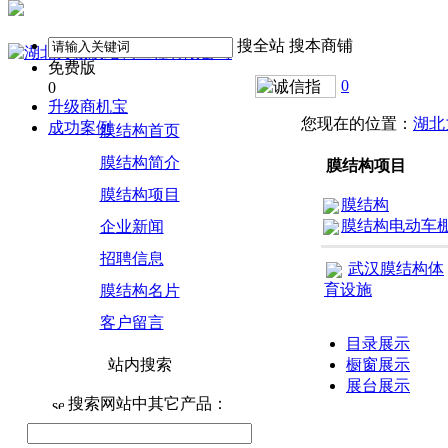
搜全站
搜本商铺
免费版
0
0
升级商机宝
您现在的位置：
湖北
成功案例
膜结构首页
膜结构简介
膜结构项目
膜结构项目
膜结构
膜结构电动车
企业新闻
招聘信息
武汉膜结构体
育设施
膜结构名片
客户留言
目录展示
站内搜索
橱窗展示
展台展示
搜索网站中其它产品：